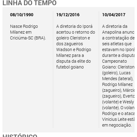
LINHA DO TEMPO
08/10/1990
19/12/2016
10/04/2017
Nasce Rodrigo
A diretoria do Iporá
A diretoria da
Milanez em
acertou o retorno do
Anapolina anunci
Criciúma-SC (BRA).
goleiro Cleriston e
a contratação de
dos zagueiros
seis atletas que
Wadson e Rodrigo
estavam no Iporá
Milanez para a
durante a disputa
disputa da elite do
Campeonato
futebol goiano
Goiano: Cleriston
(goleiro), Lucas
Mendes (lateral),
Rodrigo Milanez
(zagueiro), Márcio
(zagueiro), Everto
(volante) e Wesly
(volante). O volant
Rodrigo e o ataca
Vinicius Leite estã
em negociação.
HISTÓRICO