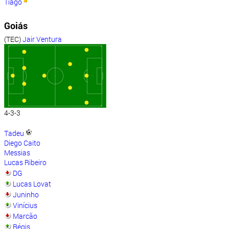
Tiago
Goiás
(TEC)
Jair Ventura
4-3-3
Tadeu
Diego Caito
Messias
Lucas Ribeiro
DG
Lucas Lovat
Juninho
Vinícius
Marcão
Régis