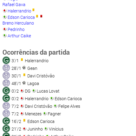
Rafael Gava
Halerrandrio
Edson Carioca
Breno Herculano
Pedrinho
Arthur Caike
Ocorrências da partida
3'/1
Halerrandrio
28'/1
Gean
30'/1
Davi Cristóvão
48'/1
Lagoa
0'/2
DG
Lucas Lovat
0'/2
Halerrandrio
Edson Carioca
7'/2
Davi Cristóvão
Felipe Alves
7'/2
Menezes
Fagner
16'/2
Edson Carioca
21'/2
Juninho
Vinícius