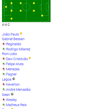
4-4-2
João Paulo
Gabriel Bessan
Reginaldo
Rodrigo Milanez
Roni Lobo
Davi Cristóvão
Felipe Alves
Menezes
Fagner
Lagoa
Keverton
André Mensalão
Gean
Wesley
Matheus Reis