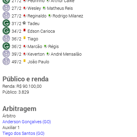
21'/2
Pedrinho
Arthur Caike
27'/2
Wesley
Matheus Reis
27'/2
Reginaldo
Rodrigo Milanez
31'/2
Tadeu
34'/2
Edson Carioca
36'/2
Tiago
36'/2
Marcão
Régis
39'/2
Keverton
André Mensalão
49'/2
João Paulo
Público e renda
Renda: R$ 90.100,00
Público: 3.829
Arbitragem
Árbitro
Anderson Gonçalves (GO)
Auxiliar 1
Tiego dos Santos (GO)