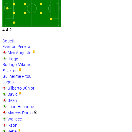
4-4-2
Copetti
Everton Pereira
Alex Augusto
Hiago
Rodrigo Milanez
Elivelton
Guilherme Pitbull
Lagoa
Gilberto Júnior
David
Gean
Luan Henrique
Marcos Paulo
Wallace
Ikson
Bebel