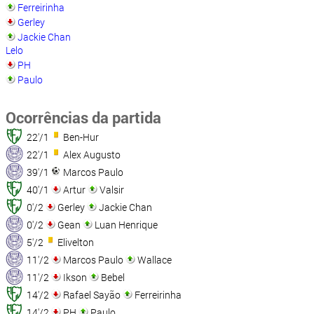
Ferreirinha
Gerley
Jackie Chan
Lelo
PH
Paulo
Ocorrências da partida
22'/1
Ben-Hur
22'/1
Alex Augusto
39'/1
Marcos Paulo
40'/1
Artur
Valsir
0'/2
Gerley
Jackie Chan
0'/2
Gean
Luan Henrique
5'/2
Elivelton
11'/2
Marcos Paulo
Wallace
11'/2
Ikson
Bebel
14'/2
Rafael Sayão
Ferreirinha
14'/2
PH
Paulo