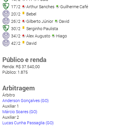
17'/2
Arthur Sanches
Guilherme Café
20'/2
Bebel
26'/2
Gilberto Júnior
David
30'/2
Serginho Paulista
34'/2
Alex Augusto
Hiago
42'/2
David
Público e renda
Renda: R$ 37.540,00
Público: 1.875
Arbitragem
Árbitro
Anderson Gonçalves (GO)
Auxiliar 1
Márcio Soares (GO)
Auxiliar 2
Lucas Cunha Passaglia (GO)