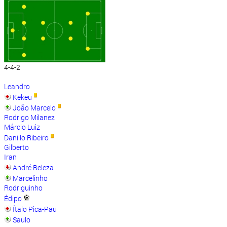
4-4-2
Leandro
Kekeu
João Marcelo
Rodrigo Milanez
Márcio Luiz
Danillo Ribeiro
Gilberto
Iran
André Beleza
Marcelinho
Rodriguinho
Édipo
Ítalo Pica-Pau
Saulo