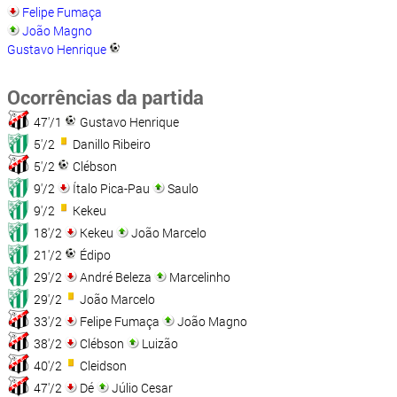
Felipe Fumaça
João Magno
Gustavo Henrique
Ocorrências da partida
47'/1
Gustavo Henrique
5'/2
Danillo Ribeiro
5'/2
Clébson
9'/2
Ítalo Pica-Pau
Saulo
9'/2
Kekeu
18'/2
Kekeu
João Marcelo
21'/2
Édipo
29'/2
André Beleza
Marcelinho
29'/2
João Marcelo
33'/2
Felipe Fumaça
João Magno
38'/2
Clébson
Luizão
40'/2
Cleidson
47'/2
Dé
Júlio Cesar