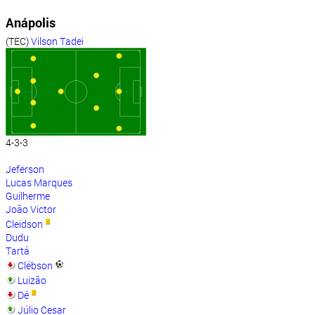
Anápolis
(TEC)
Vilson Tadei
4-3-3
Jeferson
Lucas Marques
Guilherme
João Victor
Cleidson
Dudu
Tartá
Clébson
Luizão
Dé
Júlio Cesar