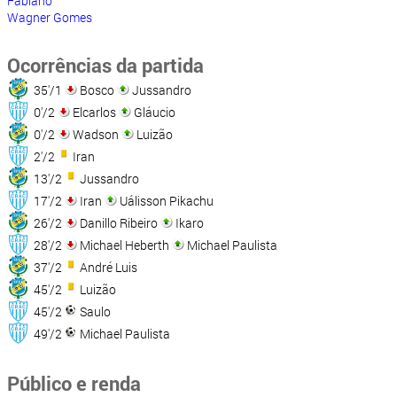
Fabiano
Wagner Gomes
Ocorrências da partida
35'/1
Bosco
Jussandro
0'/2
Elcarlos
Gláucio
0'/2
Wadson
Luizão
2'/2
Iran
13'/2
Jussandro
17'/2
Iran
Uálisson Pikachu
26'/2
Danillo Ribeiro
Ikaro
28'/2
Michael Heberth
Michael Paulista
37'/2
André Luis
45'/2
Luizão
45'/2
Saulo
49'/2
Michael Paulista
Público e renda