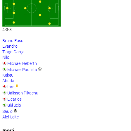
4-3-3
Bruno Fuso
Evandro
Tiago Garça
Nilo
Michael Heberth
Michael Paulista
Kekeu
Abuda
Iran
Uálisson Pikachu
Elcarlos
Gláucio
Saulo
Alef Leite
Iporá