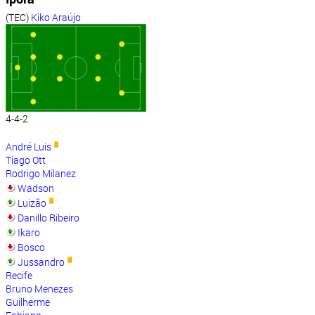
(TEC)
Kiko Araújo
4-4-2
André Luis
Tiago Ott
Rodrigo Milanez
Wadson
Luizão
Danillo Ribeiro
Ikaro
Bosco
Jussandro
Recife
Bruno Menezes
Guilherme