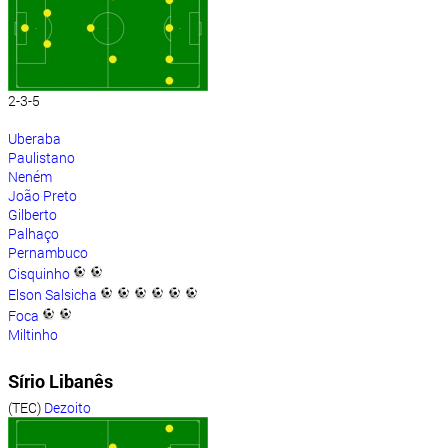
2-3-5
Uberaba
Paulistano
Neném
João Preto
Gilberto
Palhaço
Pernambuco
Cisquinho
Elson Salsicha
Foca
Miltinho
Sírio Libanês
(TEC)
Dezoito