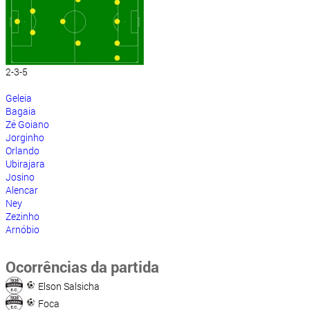
2-3-5
Geleia
Bagaia
Zé Goiano
Jorginho
Orlando
Ubirajara
Josino
Alencar
Ney
Zezinho
Arnóbio
Ocorrências da partida
Elson Salsicha
Foca