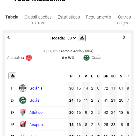
Tabela
Classificações
Estatísticas
Regulamento
Outras
extras
edições
Rodada:
08/11/1953
Antônio Accioly (BRA)
Anapolina
Goiás
0 x WO
P
J
V
E
D
GP
GC
S
%
Goiânia
30
16
14
2
0
72
11
61
94
1º
Goiás
24
16
11
2
3
41
21
20
75
2º
Atlético
20
16
9
2
5
42
24
18
63
3º
Anápolis
18
16
8
2
6
25
33
-8
56
4º