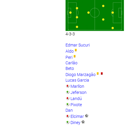
4-3-3
Edmar Sucuri
Aldo
Peri
Carlão
Beto
Diogo Marzagão
Lucas Garcia
Marllon
Jeferson
Landú
Pixote
Dan
Elcimar
Diney