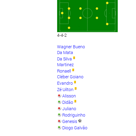
4-4-2
Wagner Bueno
Da Mata
Da Silva
Martinez
Ronaell
Cléber Goiano
Evandro
Zé Uilton
Alisson
Didão
Juliano
Rodriguinho
Genesis
Diogo Galvão