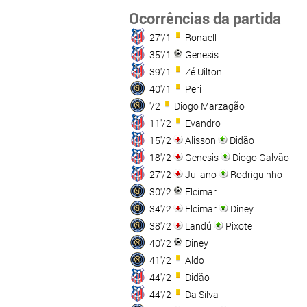
Ocorrências da partida
27'/1
Ronaell
35'/1
Genesis
39'/1
Zé Uilton
40'/1
Peri
'/2
Diogo Marzagão
11'/2
Evandro
15'/2
Alisson
Didão
18'/2
Genesis
Diogo Galvão
27'/2
Juliano
Rodriguinho
30'/2
Elcimar
34'/2
Elcimar
Diney
38'/2
Landú
Pixote
40'/2
Diney
41'/2
Aldo
44'/2
Didão
44'/2
Da Silva