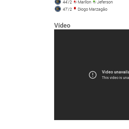
44'/2
Marllon
Jeferson
47'/2
Diogo Marzagão
Vídeo