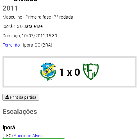
2011
Masculino - Primeira fase - 7ª rodada
Iporá 1 x 0 Jataiense
Domingo, 10/07/2011 15:30
Ferreirão
- Iporá-GO (BRA)
1 x 0
Print da partida
Escalações
Iporá
(TEC)
Auecione Alves