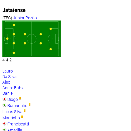
Jataiense
(TEC)
Júnior Pezão
4-4-2
Lauro
Da Silva
Alex
André Bahia
Daniel
Diogo
Romarinho
Lucas Silva
Maurinho
Franciscatti
Amarilla