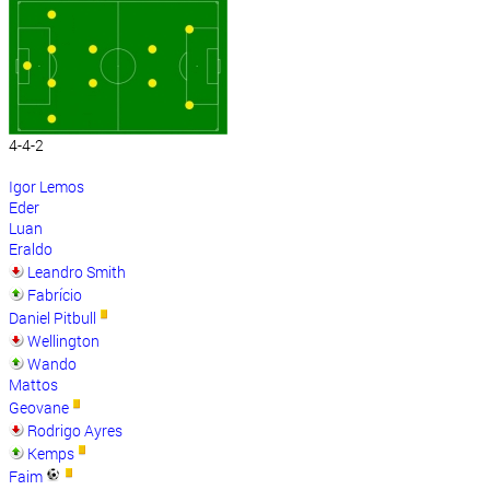
4-4-2
Igor Lemos
Eder
Luan
Eraldo
Leandro Smith
Fabrício
Daniel Pitbull
Wellington
Wando
Mattos
Geovane
Rodrigo Ayres
Kemps
Faim