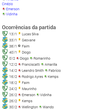
Cinézio
Emerson
Vidinha
Ocorrências da partida
13'/1
Lucas Silva
33'/1
Geovane
38'/1
Faim
40'/1
Diogo
0'/2
Diogo
Romarinho
12'/2
Franciscatti
Amarilla
14'/2
Leandro Smith
Fabrício
16'/2
Rodrigo Ayres
Kemps
18'/2
Faim
24'/2
Maurinho
26'/2
Emerson
Vidinha
26'/2
Kemps
30'/2
Wellington
Wando