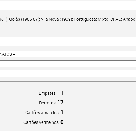
84); Goiás (1985-87); Vila Nova (1989); Portuguesa; Mixto; CRAC; Anapol
11
Empates:
17
Derrotas:
1
Cartões amarelos:
0
Cartões vermelhos: