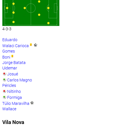
4-3-3
Eduardo
Walaci Carioca
Gomes
Boni
Jorge Batata
Uidemar
Josué
Carlos Magno
Péricles
Niltinho
Formiga
Túlio Maravilha
Wallace
Vila Nova