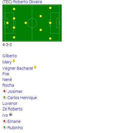
(TEC)
Roberto Oliveira
4-3-3
Gilberto
Mery
Vágner Bacharel
Frei
Nenê
Rocha
Josimar
Carlos Henrique
Luvanor
Zé Roberto
Ivo
Ernane
Rubinho