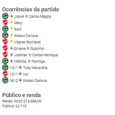
Ocorrências da partida
Josué
Carlos Magno
Mery
Boni
Walaci Carioca
Vágner Bacharel
Ernane
Rubinho
Josimar
Carlos Henrique
Niltinho
Formiga
10'/1
Túlio Maravilha
15'/1
Ivo
36'/2
Walaci Carioca
Público e renda
Renda: NCz$ 214.684,00
Público: 22.719