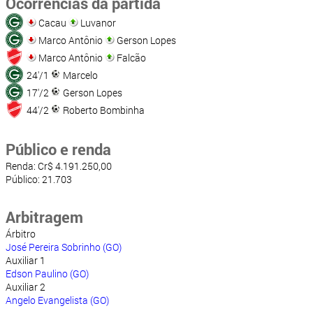
Ocorrências da partida
Cacau
Luvanor
Marco Antônio
Gerson Lopes
Marco Antônio
Falcão
24'/1
Marcelo
17'/2
Gerson Lopes
44'/2
Roberto Bombinha
Público e renda
Renda: Cr$ 4.191.250,00
Público: 21.703
Arbitragem
Árbitro
José Pereira Sobrinho (GO)
Auxiliar 1
Edson Paulino (GO)
Auxiliar 2
Angelo Evangelista (GO)