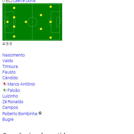
(TEC)
Laerte Dória
4-3-3
Nascimento
Valdo
Timoura
Fausto
Cândido
Marco Antônio
Falcão
Luizinho
Zé Ronaldo
Campos
Roberto Bombinha
Bugre