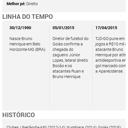
Melhor pé:
Direito
LINHA DO TEMPO
30/12/1990
05/01/2015
17/04/2015
Nasce Bruno
Diretor de futebol do
TJD-GO pune em 1
Henrique em Belo
Goiás confirma a
jogos e R$10 mil o
Horizonte-MG (BRA).
chegada do
atacante Bruno
zagueiro Júnior
Henrique por atit
Lopes, lateral direito
antidesportiva em
Bocão e os
gol marcado cont
atacantes Ruan e
a Aparecidense.
Bruno Henrique.
HISTÓRICO
Clubes: Uberlândia-MG (2012-14); Itumbiara (2014); Goiás (2015);