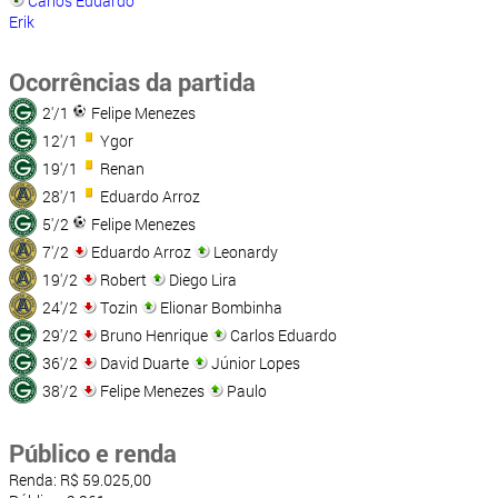
Carlos Eduardo
Erik
Ocorrências da partida
2'/1
Felipe Menezes
12'/1
Ygor
19'/1
Renan
28'/1
Eduardo Arroz
5'/2
Felipe Menezes
7'/2
Eduardo Arroz
Leonardy
19'/2
Robert
Diego Lira
24'/2
Tozin
Elionar Bombinha
29'/2
Bruno Henrique
Carlos Eduardo
36'/2
David Duarte
Júnior Lopes
38'/2
Felipe Menezes
Paulo
Público e renda
Renda: R$ 59.025,00