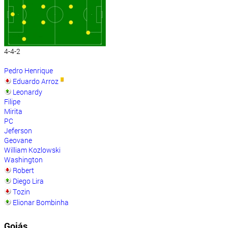
4-4-2
Pedro Henrique
Eduardo Arroz
Leonardy
Filipe
Mirita
PC
Jeferson
Geovane
William Kozlowski
Washington
Robert
Diego Lira
Tozin
Elionar Bombinha
Goiás