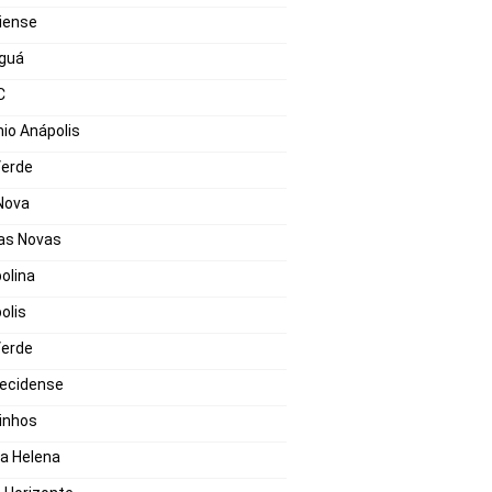
iense
guá
C
io Anápolis
Verde
 Nova
as Novas
olina
olis
Verde
ecidense
inhos
a Helena