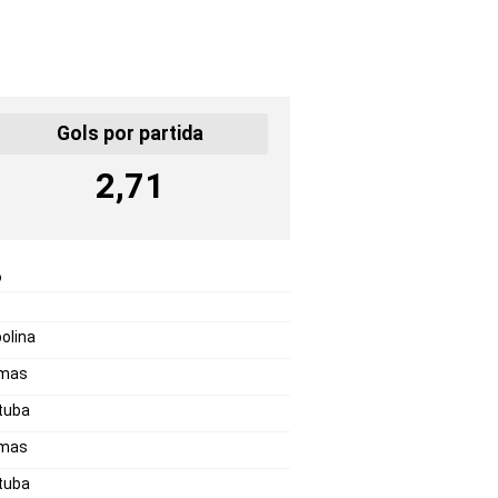
Gols por partida
2,71
o
olina
umas
tuba
umas
tuba