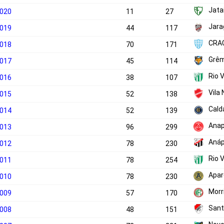
Jata
2020
11
27
Jara
2019
44
117
CRA
2018
70
171
Grêm
2017
45
114
Rio 
2016
38
107
Vila
2015
52
138
Cald
2014
52
139
Anap
2013
96
299
Anáp
2012
78
230
Rio 
2011
78
254
Apar
2010
78
230
Morr
2009
57
170
Sant
2008
48
151