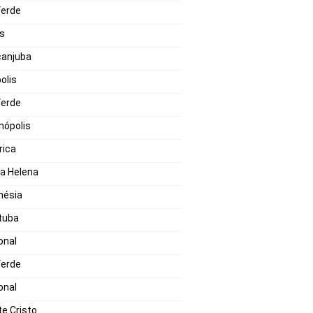
Verde
s
canjuba
olis
Verde
nópolis
ica
a Helena
nésia
tuba
onal
Verde
onal
e Cristo