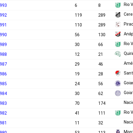
Rio 
1993
6
8
Cere
1992
119
289
Pira
1991
110
289
Anáp
1990
56
130
Rio 
1989
30
66
Quiri
1988
12
21
Amér
1987
29
46
Sant
1986
19
28
Goia
1985
24
56
Goia
1984
30
62
Naci
1983
70
174
Rio 
1982
41
111
Naci
1981
11
32
Mont
1980
53
113