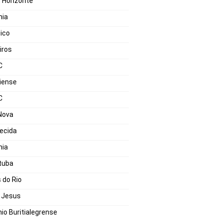
 Horizonte
nia
tico
iros
C
iense
C
 Nova
ecida
nia
tuba
 do Rio
 Jesus
io Buritialegrense