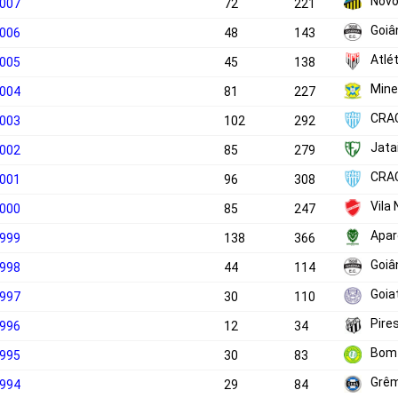
Novo
2007
72
221
Goiâ
2006
48
143
Atlé
2005
45
138
Mine
2004
81
227
CRA
2003
102
292
Jata
2002
85
279
CRA
2001
96
308
Vila
2000
85
247
Apar
1999
138
366
Goiâ
1998
44
114
Goia
1997
30
110
Pires
1996
12
34
Bom
1995
30
83
Grêm
1994
29
84