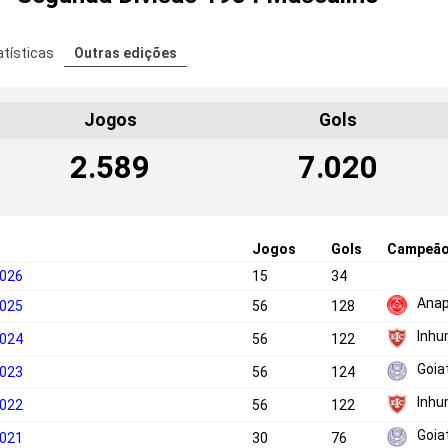
atísticas
Outras edições
Jogos
Gols
2.589
7.020
Jogos
Gols
Campeã
2026
15
34
Anap
2025
56
128
Inh
2024
56
122
Goia
2023
56
124
Inh
2022
56
122
Goia
2021
30
76