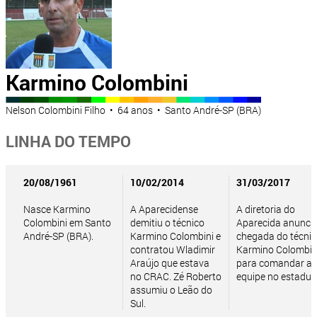
Karmino Colombini
Nelson Colombini Filho • 64 anos • Santo André-SP (BRA)
LINHA DO TEMPO
20/08/1961
10/02/2014
31/03/2017
Nasce Karmino
A Aparecidense
A diretoria do
Colombini em Santo
demitiu o técnico
Aparecida anuncia
André-SP (BRA).
Karmino Colombini e
chegada do técni
contratou Wladimir
Karmino Colombin
Araújo que estava
para comandar a
no CRAC. Zé Roberto
equipe no estadua
assumiu o Leão do
Sul.