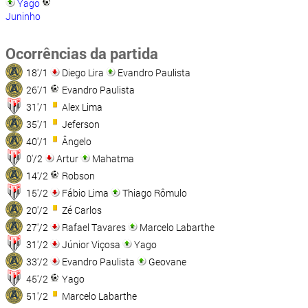
Yago
Juninho
Ocorrências da partida
18'/1
Diego Lira
Evandro Paulista
26'/1
Evandro Paulista
31'/1
Alex Lima
35'/1
Jeferson
40'/1
Ângelo
0'/2
Artur
Mahatma
14'/2
Robson
15'/2
Fábio Lima
Thiago Rômulo
20'/2
Zé Carlos
27'/2
Rafael Tavares
Marcelo Labarthe
31'/2
Júnior Viçosa
Yago
33'/2
Evandro Paulista
Geovane
45'/2
Yago
51'/2
Marcelo Labarthe