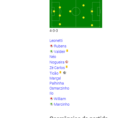
4-3-3
Leonetti
Rubens
Valdeir
Néo
Nogueira
Zé Carlos
Ticão
Marçal
Palhinha
Osmarzinho
Ilo
William
Marcinho