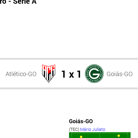
o - Série A
1 x 1
Atlético-GO
Goiás-GO
Goiás-GO
(TEC)
Mário Juliato