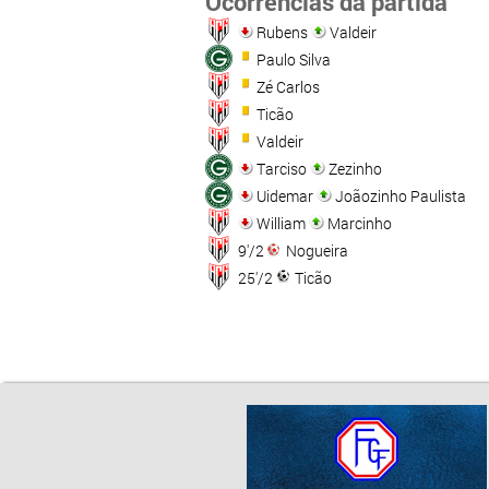
Ocorrências da partida
Rubens
Valdeir
Paulo Silva
Zé Carlos
Ticão
Valdeir
Tarciso
Zezinho
Uidemar
Joãozinho Paulista
William
Marcinho
9'/2
Nogueira
25'/2
Ticão