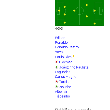
4-3-3
Edison
Ronaldo
Ronaldo Castro
Vavá
Paulo Silva
Uidemar
Joãozinho Paulista
Fagundes
Carlos Magno
Tarciso
Zezinho
Albeneir
Tiãozinho