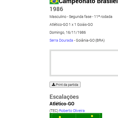
Campeonato Brasileir
1986
Masculino - Segunda fase - 11ª rodada
Atlético-GO 1 x 1 Goiás-GO
Domingo, 16/11/1986
Serra Dourada
- Goiânia-GO (BRA)
Print da partida
Escalações
Atlético-GO
(TEC)
Roberto Oliveira