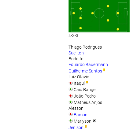
4-3-3
Thiago Rodrigues
Sueliton
Rodolfo
Eduardo Bauermann
Guilherme Santos
Luiz Otávio
Itaqui
Caio Rangel
João Pedro
Matheus Anjos
Alesson
Ramon
Marlyson
Jenison