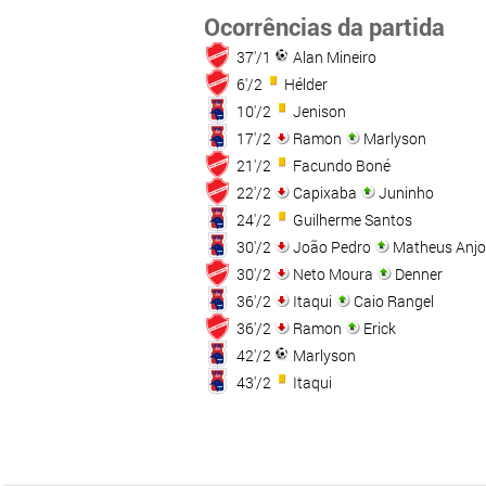
Ocorrências da partida
37'/1
Alan Mineiro
6'/2
Hélder
10'/2
Jenison
17'/2
Ramon
Marlyson
21'/2
Facundo Boné
22'/2
Capixaba
Juninho
24'/2
Guilherme Santos
30'/2
João Pedro
Matheus Anjo
30'/2
Neto Moura
Denner
36'/2
Itaqui
Caio Rangel
36'/2
Ramon
Erick
42'/2
Marlyson
43'/2
Itaqui