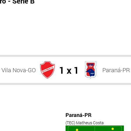
o - Série B
1 x 1
Vila Nova-GO
Paraná-PR
Paraná-PR
(TEC) Matheus Costa