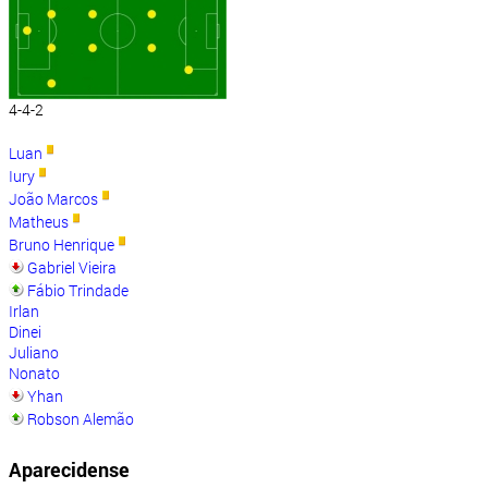
4-4-2
Luan
Iury
João Marcos
Matheus
Bruno Henrique
Gabriel Vieira
Fábio Trindade
Irlan
Dinei
Juliano
Nonato
Yhan
Robson Alemão
Aparecidense