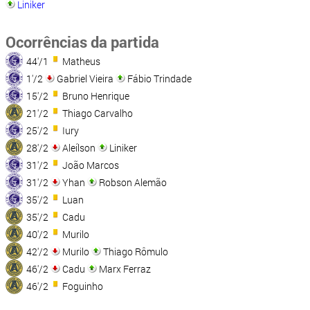
Liniker
Ocorrências da partida
44'/1
Matheus
1'/2
Gabriel Vieira
Fábio Trindade
15'/2
Bruno Henrique
21'/2
Thiago Carvalho
25'/2
Iury
28'/2
Aleílson
Liniker
31'/2
João Marcos
31'/2
Yhan
Robson Alemão
35'/2
Luan
35'/2
Cadu
40'/2
Murilo
42'/2
Murilo
Thiago Rômulo
46'/2
Cadu
Marx Ferraz
46'/2
Foguinho