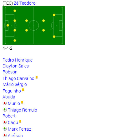
(TEC)
Zé Teodoro
4-4-2
Pedro Henrique
Clayton Sales
Robson
Thiago Carvalho
Mário Sérgio
Foguinho
Abuda
Murilo
Thiago Rômulo
Robert
Cadu
Marx Ferraz
Aleílson