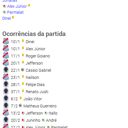
Jônatas
Alex Júnior
Parmalat
Dinei
Ocorrências da partida
10'/1
Dinei
10'/1
Alex Júnior
11'/1
Roger Goiano
20'/1
Jefferson
22'/1
Cássio Gabriel
23'/1
Naílson
28'/1
Felipe Dias
37'/1
Renato Justi
6'/2
João Vitor
7'/2
Matheus Guerreiro
13'/2
Jefferson
Itallo
20'/2
Juninho
André
21'/2
Alex Júnior
Parmalat