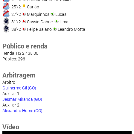
25'/2
Carlão
27'/2
Marquinhos
Lucas
31'/2
Cássio Gabriel
Lima
38'/2
Felipe Baiano
Leandro Motta
Público e renda
Renda: R$ 2.435,00
Público: 296
Arbitragem
Árbitro
Guilherme Gil (GO)
Auxiliar 1
Jesmar Miranda (GO)
Auxiliar 2
Alexandro Hume (GO)
Vídeo