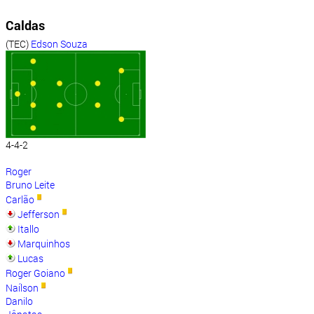
Caldas
(TEC)
Edson Souza
4-4-2
Roger
Bruno Leite
Carlão
Jefferson
Itallo
Marquinhos
Lucas
Roger Goiano
Naílson
Danilo