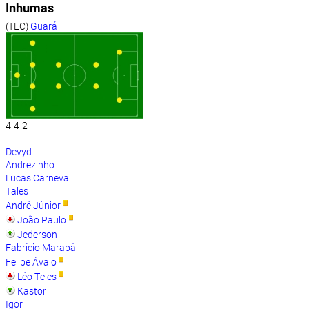
Inhumas
(TEC)
Guará
4-4-2
Devyd
Andrezinho
Lucas Carnevalli
Tales
André Júnior
João Paulo
Jederson
Fabrício Marabá
Felipe Ávalo
Léo Teles
Kastor
Igor