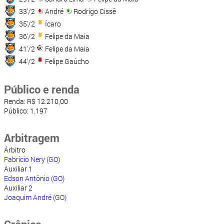
33'/2
André
Rodrigo Cissê
35'/2
Ícaro
36'/2
Felipe da Maia
41'/2
Felipe da Maia
44'/2
Felipe Gaúcho
Público e renda
Renda: R$ 12.210,00
Público: 1.197
Arbitragem
Árbitro
Fabrício Nery (GO)
Auxiliar 1
Edson Antônio (GO)
Auxiliar 2
Joaquim André (GO)