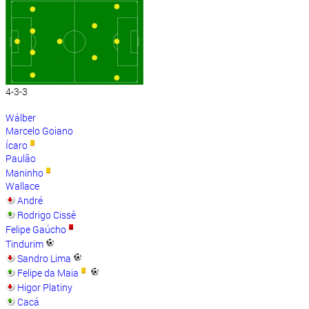
4-3-3
Wálber
Marcelo Goiano
Ícaro
Paulão
Maninho
Wallace
André
Rodrigo Cissê
Felipe Gaúcho
Tindurim
Sandro Lima
Felipe da Maia
Higor Platiny
Cacá