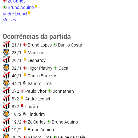
Zé Carlos
Bruno Aquino
André Leonel
Moisés
Ocorrências da partida
21'/1
Bruno Lopes
Danilo Costa
23'/1
Maninho
29'/1
Leonardy
32'/1
Higor Platiny
Cacá
40'/1
Danilo Barcelos
44'/1
Sandro Lima
0'/2
Paulo Vitor
Johnathan
8'/2
André Leonel
8'/2
Luizão
19'/2
Tindurim
19'/2
Zé Carlos
Bruno Aquino
19'/2
Bruno Aquino
29'/2
Sandro Lima
Felipe da Maia