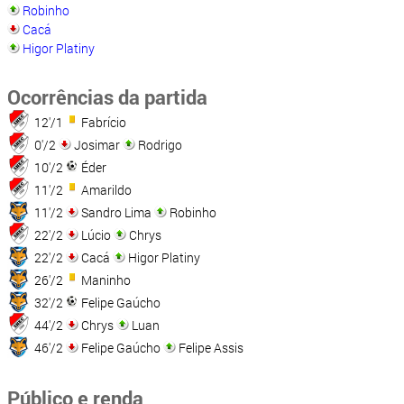
Robinho
Cacá
Higor Platiny
Ocorrências da partida
12'/1
Fabrício
0'/2
Josimar
Rodrigo
10'/2
Éder
11'/2
Amarildo
11'/2
Sandro Lima
Robinho
22'/2
Lúcio
Chrys
22'/2
Cacá
Higor Platiny
26'/2
Maninho
32'/2
Felipe Gaúcho
44'/2
Chrys
Luan
46'/2
Felipe Gaúcho
Felipe Assis
Público e renda