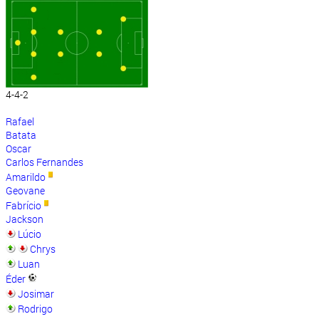
4-4-2
Rafael
Batata
Oscar
Carlos Fernandes
Amarildo
Geovane
Fabrício
Jackson
Lúcio
Chrys
Luan
Éder
Josimar
Rodrigo