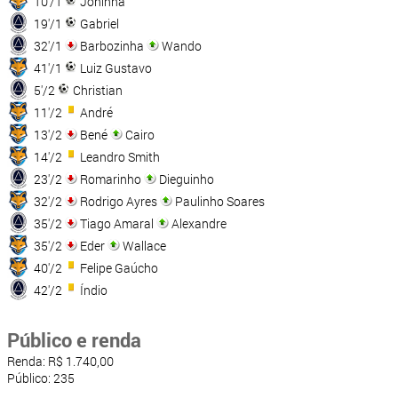
10'/1
Joninha
19'/1
Gabriel
32'/1
Barbozinha
Wando
41'/1
Luiz Gustavo
5'/2
Christian
11'/2
André
13'/2
Bené
Cairo
14'/2
Leandro Smith
23'/2
Romarinho
Dieguinho
32'/2
Rodrigo Ayres
Paulinho Soares
35'/2
Tiago Amaral
Alexandre
35'/2
Eder
Wallace
40'/2
Felipe Gaúcho
42'/2
Índio
Público e renda
Renda: R$ 1.740,00
Público: 235