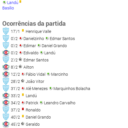
Landú
Basílio
Ocorrências da partida
17'/1
Henrique Valle
0'/2
Danielzinho
Edmar Santos
0'/2
Edimar
Daniel Grando
0'/2
Edivaldo
Landú
2'/2
Edmar Santos
8'/2
Ailton
12'/2
Fábio Vidal
Marcinho
28'/2
João Vitor
31'/2
Alê Menezes
Marquinhos Bolacha
33'/2
Landú
34'/2
Patrick
Leandro Carvalho
37'/2
Ronaldo
40'/2
Daniel Grando
45'/2
Geraldo