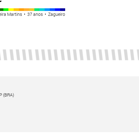
r
eira Martins • 37 anos • Zagueiro
P (BRA)