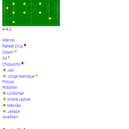
4-4-2
Márcio
Rafael Cruz
Gilson
Gil
Chiquinho
Jair
Jorge Henrique
Pituca
Robston
Lindomar
André Leonel
Marcão
Jaílson
Anaílson