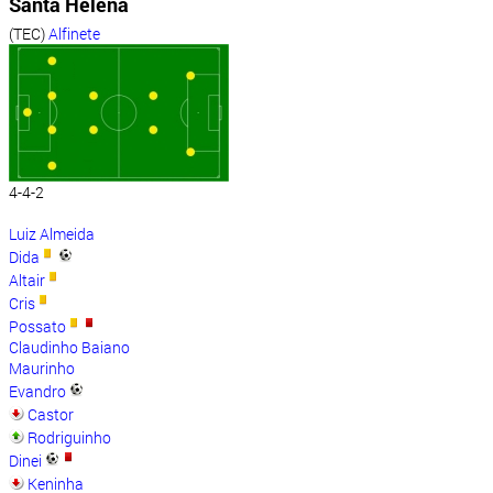
Santa Helena
(TEC)
Alfinete
4-4-2
Luiz Almeida
Dida
Altair
Cris
Possato
Claudinho Baiano
Maurinho
Evandro
Castor
Rodriguinho
Dinei
Keninha