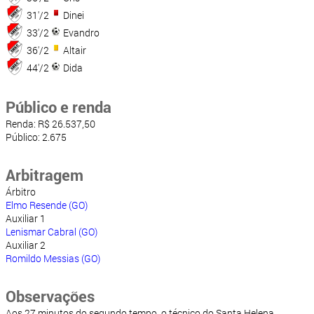
31'/2
Dinei
33'/2
Evandro
36'/2
Altair
44'/2
Dida
Público e renda
Renda: R$ 26.537,50
Público: 2.675
Arbitragem
Árbitro
Elmo Resende (GO)
Auxiliar 1
Lenismar Cabral (GO)
Auxiliar 2
Romildo Messias (GO)
Observações
Aos 27 minutos do segundo tempo, o técnico do Santa Helena,