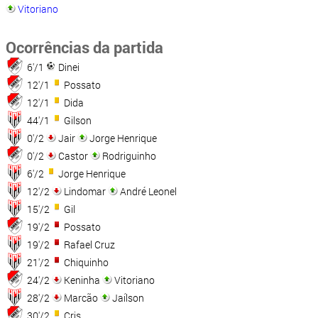
Vitoriano
Ocorrências da partida
6'/1
Dinei
12'/1
Possato
12'/1
Dida
44'/1
Gilson
0'/2
Jair
Jorge Henrique
0'/2
Castor
Rodriguinho
6'/2
Jorge Henrique
12'/2
Lindomar
André Leonel
15'/2
Gil
19'/2
Possato
19'/2
Rafael Cruz
21'/2
Chiquinho
24'/2
Keninha
Vitoriano
28'/2
Marcão
Jaílson
30'/2
Cris