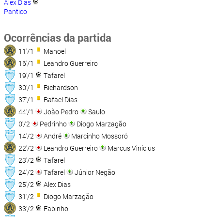
Alex Dias
Pantico
Ocorrências da partida
11'/1
Manoel
16'/1
Leandro Guerreiro
19'/1
Tafarel
30'/1
Richardson
37'/1
Rafael Dias
44'/1
João Pedro
Saulo
0'/2
Pedrinho
Diogo Marzagão
14'/2
André
Marcinho Mossoró
22'/2
Leandro Guerreiro
Marcus Vinícius
23'/2
Tafarel
24'/2
Tafarel
Júnior Negão
25'/2
Alex Dias
31'/2
Diogo Marzagão
33'/2
Fabinho