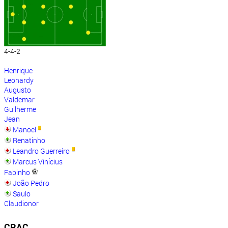
4-4-2
Henrique
Leonardy
Augusto
Valdemar
Guilherme
Jean
Manoel
Renatinho
Leandro Guerreiro
Marcus Vinícius
Fabinho
João Pedro
Saulo
Claudionor
CRAC