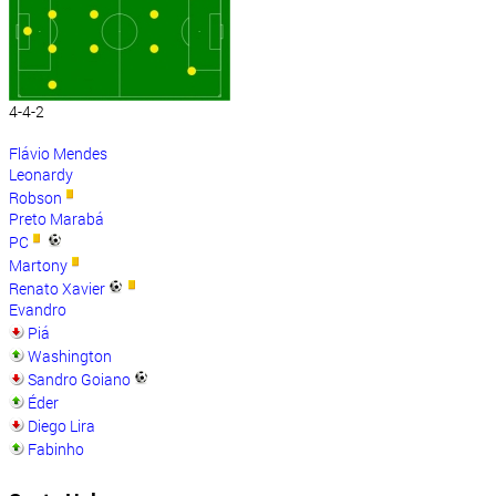
4-4-2
Flávio Mendes
Leonardy
Robson
Preto Marabá
PC
Martony
Renato Xavier
Evandro
Piá
Washington
Sandro Goiano
Éder
Diego Lira
Fabinho