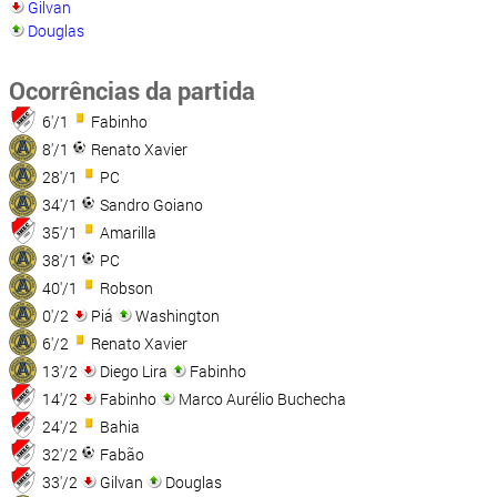
Gilvan
Douglas
Ocorrências da partida
6'/1
Fabinho
8'/1
Renato Xavier
28'/1
PC
34'/1
Sandro Goiano
35'/1
Amarilla
38'/1
PC
40'/1
Robson
0'/2
Piá
Washington
6'/2
Renato Xavier
13'/2
Diego Lira
Fabinho
14'/2
Fabinho
Marco Aurélio Buchecha
24'/2
Bahia
32'/2
Fabão
33'/2
Gilvan
Douglas