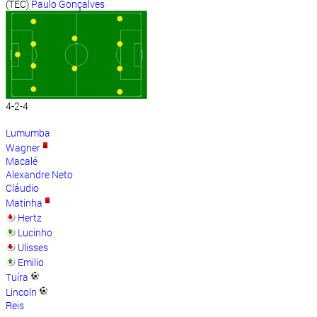
(TEC)
Paulo Gonçalves
4-2-4
Lumumba
Wagner
Macalé
Alexandre Neto
Cláudio
Matinha
Hertz
Lucinho
Ulisses
Emilio
Tuíra
Lincoln
Reis