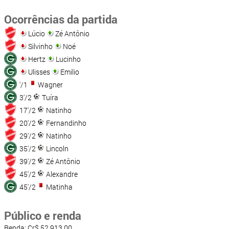
Ocorrências da partida
Lúcio
Zé Antônio
Silvinho
Noé
Hertz
Lucinho
Ulisses
Emilio
'/1
Wagner
3'/2
Tuíra
17'/2
Natinho
20'/2
Fernandinho
29'/2
Natinho
35'/2
Lincoln
39'/2
Zé Antônio
45'/2
Alexandre
45'/2
Matinha
Público e renda
Renda: Cr$ 52.913,00