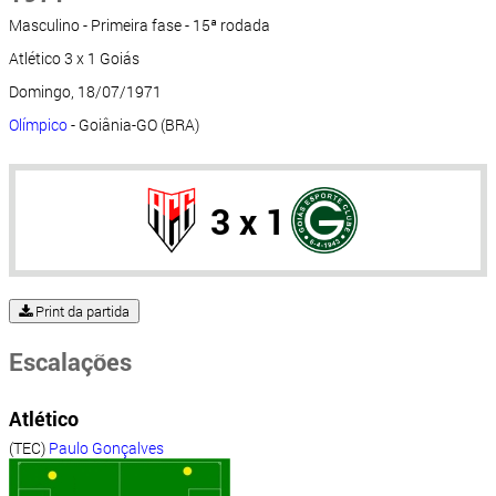
Masculino - Primeira fase - 15ª rodada
Atlético 3 x 1 Goiás
Domingo, 18/07/1971
Olímpico
- Goiânia-GO (BRA)
3 x 1
Print da partida
Escalações
Atlético
(TEC)
Paulo Gonçalves