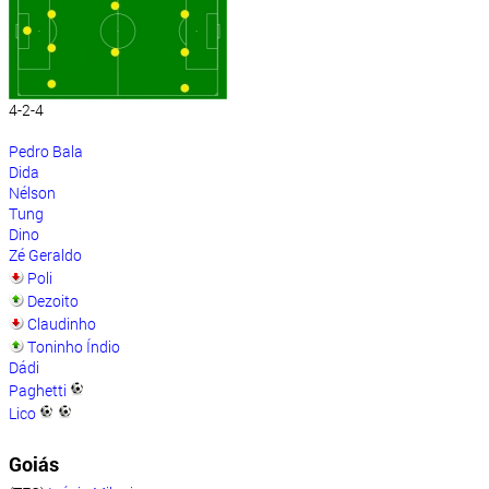
4-2-4
Pedro Bala
Dida
Nélson
Tung
Dino
Zé Geraldo
Poli
Dezoito
Claudinho
Toninho Índio
Dádi
Paghetti
Lico
Goiás