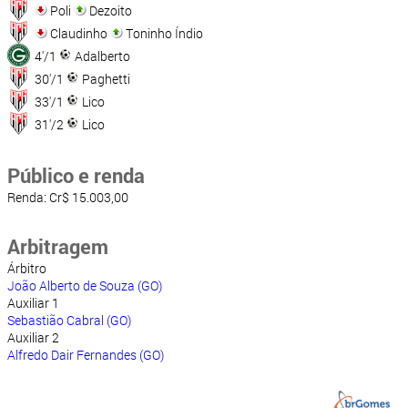
Poli
Dezoito
Claudinho
Toninho Índio
4'/1
Adalberto
30'/1
Paghetti
33'/1
Lico
31'/2
Lico
Público e renda
Renda: Cr$ 15.003,00
Arbitragem
Árbitro
João Alberto de Souza (GO)
Auxiliar 1
Sebastião Cabral (GO)
Auxiliar 2
Alfredo Dair Fernandes (GO)