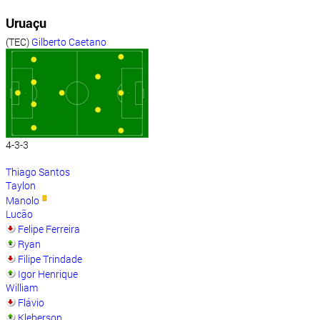
Uruaçu
(TEC)
Gilberto Caetano
4-3-3
Thiago Santos
Taylon
Manolo
Lucão
Felipe Ferreira
Ryan
Filipe Trindade
Igor Henrique
William
Flávio
Kleberson