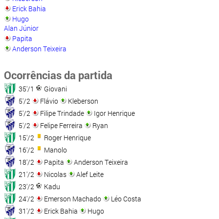
Erick Bahia
Hugo
Alan Júnior
Papita
Anderson Teixeira
Ocorrências da partida
35'/1
Giovani
5'/2
Flávio
Kleberson
5'/2
Filipe Trindade
Igor Henrique
5'/2
Felipe Ferreira
Ryan
15'/2
Roger Henrique
16'/2
Manolo
18'/2
Papita
Anderson Teixeira
21'/2
Nicolas
Alef Leite
23'/2
Kadu
24'/2
Emerson Machado
Léo Costa
31'/2
Erick Bahia
Hugo