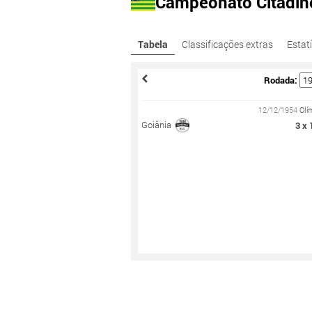
Campeonato Citadin
Tabela
Classificações extras
Estatí
Rodada:
12/12/1954
Olí
Goiânia
3 x 