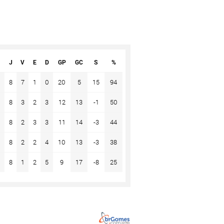
J
V
E
D
GP
GC
S
%
8
7
1
0
20
5
15
94
8
3
2
3
12
13
-1
50
8
2
3
3
11
14
-3
44
8
2
2
4
10
13
-3
38
8
1
2
5
9
17
-8
25