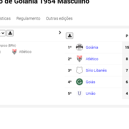
o de Goiânia 1954 Masculino
sticas
Regulamento
Outras edições
P
mpico (BRA)
Goiânia
15
1º
Atlético
1
Atlético
8
2º
Sírio Libanês
7
3º
Goiás
6
4º
União
4
5º