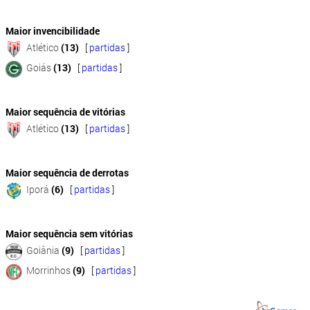
Maior invencibilidade
Atlético
(13)
[
partidas
]
Goiás
(13)
[
partidas
]
Maior sequência de vitórias
Atlético
(13)
[
partidas
]
Maior sequência de derrotas
Iporá
(6)
[
partidas
]
Maior sequência sem vitórias
Goiânia
(9)
[
partidas
]
Morrinhos
(9)
[
partidas
]