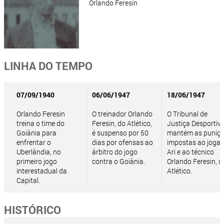
Orlando Feresin
LINHA DO TEMPO
07/09/1940
06/06/1947
18/06/1947
Orlando Feresin
O treinador Orlando
O Tribunal de
treina o time do
Feresin, do Atlético,
Justiça Desportiv
Goiânia para
é suspenso por 50
mantém as puniç
enfrentar o
dias por ofensas ao
impostas ao joga
Uberlândia, no
árbitro do jogo
Ari e ao técnico
primeiro jogo
contra o Goiânia.
Orlando Feresin, d
interestadual da
Atlético.
Capital.
HISTÓRICO