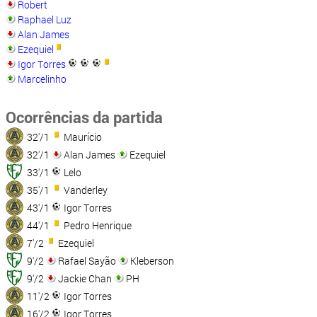
Robert
Raphael Luz
Alan James
Ezequiel
Igor Torres
Marcelinho
Ocorrências da partida
32'/1
Maurício
32'/1
Alan James
Ezequiel
33'/1
Lelo
35'/1
Vanderley
43'/1
Igor Torres
44'/1
Pedro Henrique
7'/2
Ezequiel
9'/2
Rafael Sayão
Kleberson
9'/2
Jackie Chan
PH
11'/2
Igor Torres
16'/2
Igor Torres