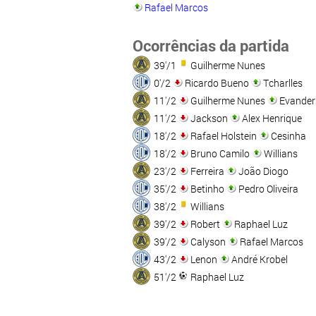
Rafael Marcos
Ocorrências da partida
39'/1
Guilherme Nunes
0'/2
Ricardo Bueno
Tcharlles
11'/2
Guilherme Nunes
Evander
11'/2
Jackson
Alex Henrique
18'/2
Rafael Holstein
Cesinha
18'/2
Bruno Camilo
Willians
23'/2
Ferreira
João Diogo
35'/2
Betinho
Pedro Oliveira
38'/2
Willians
39'/2
Robert
Raphael Luz
39'/2
Calyson
Rafael Marcos
43'/2
Lenon
André Krobel
51'/2
Raphael Luz