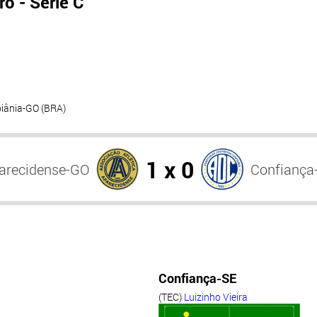
o - Série C
oiânia-GO (BRA)
1 x 0
arecidense-GO
Confiança
Confiança-SE
(TEC)
Luizinho Vieira