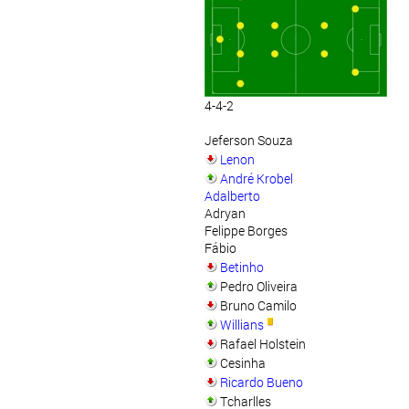
4-4-2
Jeferson Souza
Lenon
André Krobel
Adalberto
Adryan
Felippe Borges
Fábio
Betinho
Pedro Oliveira
Bruno Camilo
Willians
Rafael Holstein
Cesinha
Ricardo Bueno
Tcharlles