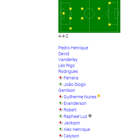
4-4-2
Pedro Henrique
David
Vanderley
Léo Rigo
Rodrigues
Ferreira
João Diogo
Genilson
Guilherme Nunes
Evanderson
Robert
Raphael Luz
Jackson
Alex Henrique
Calyson