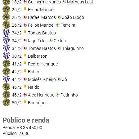
18'/2
Guilherme Nunes
Matheus Leal
26'/2
Felipe Manoel
26'/2
Rafael Marcos
João Diogo
26'/2
Felipe Manoel
Ferreira
34'/2
Tomás Bastos
34'/2
Iago Teles
Cedric
34'/2
Tomás Bastos
Thiaguinho
38'/2
Dalberson
41'/2
Pedro Henrique
42'/2
Robert
44'/2
Moisés Ribeiro
Jô
46'/2
Naldo
46'/2
Alex Henrique
Pedrinho
50'/2
Rodrigues
Público e renda
Renda: R$ 35.450,00
Público: 2.636