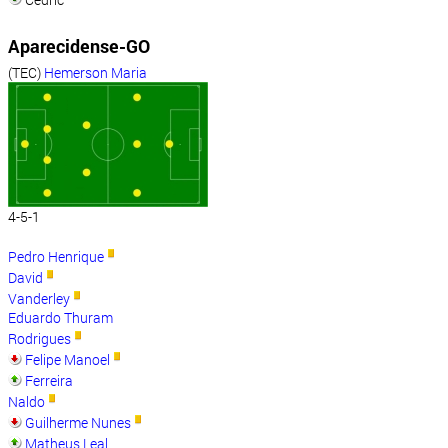
Aparecidense-GO
(TEC)
Hemerson Maria
4-5-1
Pedro Henrique
David
Vanderley
Eduardo Thuram
Rodrigues
Felipe Manoel
Ferreira
Naldo
Guilherme Nunes
Matheus Leal