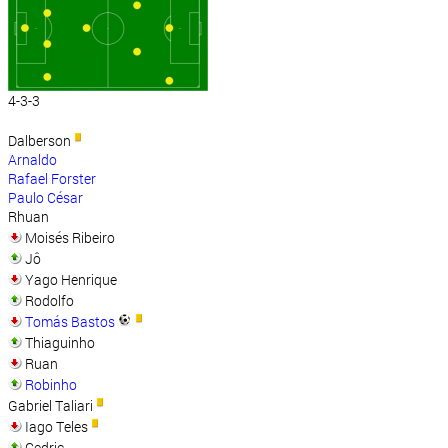
4-3-3
Dalberson
Arnaldo
Rafael Forster
Paulo César
Rhuan
Moisés Ribeiro
Jô
Yago Henrique
Rodolfo
Tomás Bastos
Thiaguinho
Ruan
Robinho
Gabriel Taliari
Iago Teles
Cedric