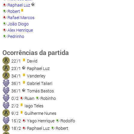
Raphael Luz
Robert
Rafael Marcos
João Diogo
Alex Henrique
Pedrinho
Ocorrências da partida
22'/1
David
23'/1
Raphael Luz
34'/1
Vanderley
36'/1
Gabriel Taliari
36'/1
Tomás Bastos
0'/2
Ruan
Robinho
2'/2
Iago Teles
9'/2
Guilherme Nunes
15'/2
Yago Henrique
Rodolfo
18'/2
Raphael Luz
Robert