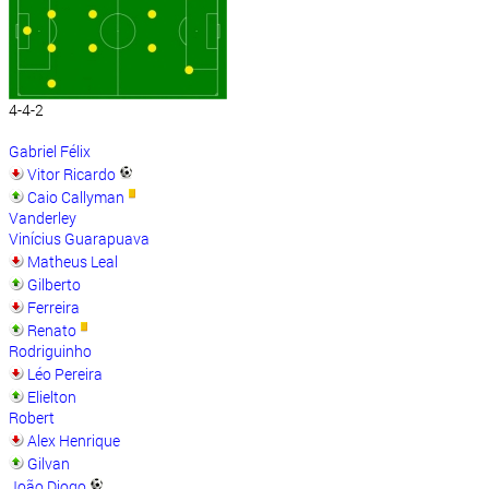
4-4-2
Gabriel Félix
Vitor Ricardo
Caio Callyman
Vanderley
Vinícius Guarapuava
Matheus Leal
Gilberto
Ferreira
Renato
Rodriguinho
Léo Pereira
Elielton
Robert
Alex Henrique
Gilvan
João Diogo