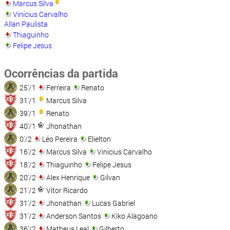
Marcus Silva
Vinícius Carvalho
Allan Paulista
Thiaguinho
Felipe Jesus
Ocorrências da partida
25'/1
Ferreira
Renato
31'/1
Marcus Silva
39'/1
Renato
40'/1
Jhonathan
0'/2
Léo Pereira
Elielton
16'/2
Marcus Silva
Vinícius Carvalho
18'/2
Thiaguinho
Felipe Jesus
20'/2
Alex Henrique
Gilvan
21'/2
Vitor Ricardo
31'/2
Jhonathan
Lucas Gabriel
31'/2
Anderson Santos
Kiko Alagoano
36'/2
Matheus Leal
Gilberto