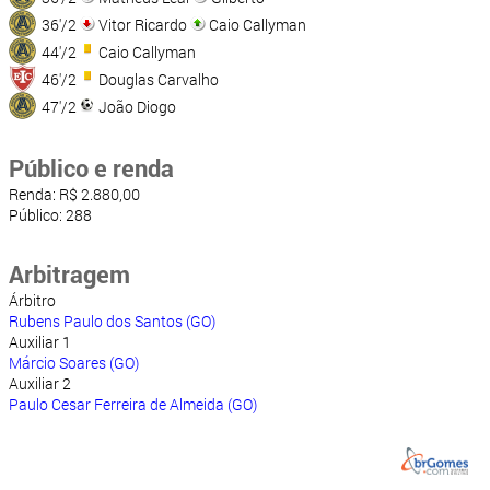
36'/2
Vitor Ricardo
Caio Callyman
44'/2
Caio Callyman
46'/2
Douglas Carvalho
47'/2
João Diogo
Público e renda
Renda: R$ 2.880,00
Público: 288
Arbitragem
Árbitro
Rubens Paulo dos Santos (GO)
Auxiliar 1
Márcio Soares (GO)
Auxiliar 2
Paulo Cesar Ferreira de Almeida (GO)