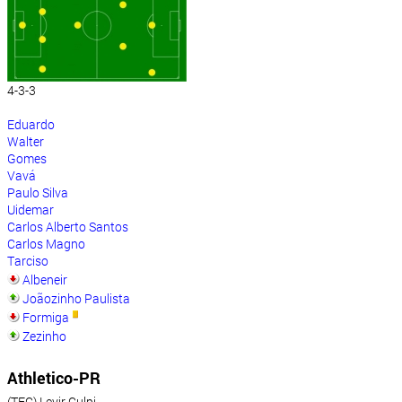
4-3-3
Eduardo
Walter
Gomes
Vavá
Paulo Silva
Uidemar
Carlos Alberto Santos
Carlos Magno
Tarciso
Albeneir
Joãozinho Paulista
Formiga
Zezinho
Athletico-PR
(TEC) Levir Culpi