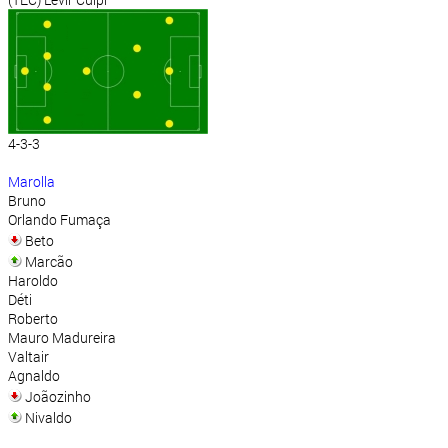
4-3-3
Marolla
Bruno
Orlando Fumaça
Beto
Marcão
Haroldo
Déti
Roberto
Mauro Madureira
Valtair
Agnaldo
Joãozinho
Nivaldo