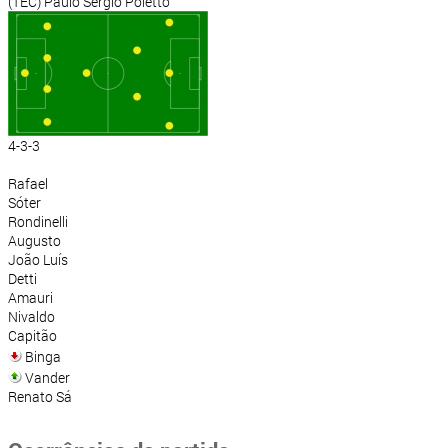
(TEC) Paulo Sérgio Poletto
4-3-3
Rafael
Sóter
Rondinelli
Augusto
João Luís
Detti
Amauri
Nivaldo
Capitão
Binga
Vander
Renato Sá