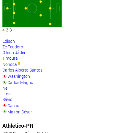
4-3-3
Edison
Zé Teodoro
Gilson Jáder
Timoura
Nonoca
Carlos Alberto Santos
Washington
Carlos Magno
Nei
Ilton
Sávio
Cacau
Mairon César
Athletico-PR