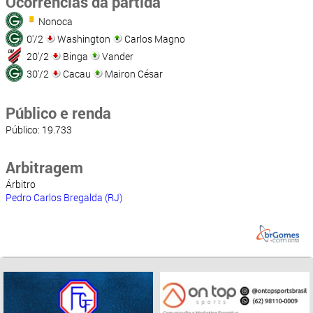
Ocorrências da partida
Nonoca
0'/2
Washington
Carlos Magno
20'/2
Binga
Vander
30'/2
Cacau
Mairon César
Público e renda
Público: 19.733
Arbitragem
Árbitro
Pedro Carlos Bregalda (RJ)