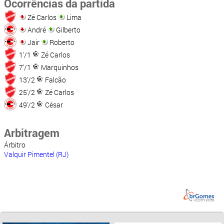
Ocorrências da partida
Zé Carlos
Lima
André
Gilberto
Jair
Roberto
1'/1
Zé Carlos
7'/1
Marquinhos
13'/2
Falcão
25'/2
Zé Carlos
49'/2
César
Arbitragem
Árbitro
Valquir Pimentel (RJ)