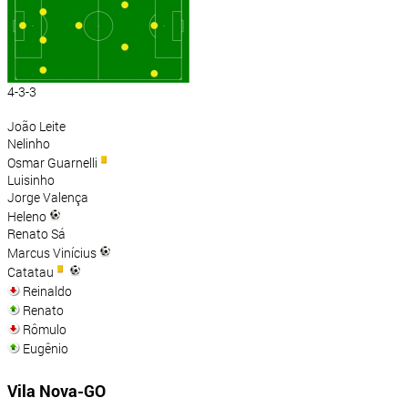
4-3-3
João Leite
Nelinho
Osmar Guarnelli
Luisinho
Jorge Valença
Heleno
Renato Sá
Marcus Vinícius
Catatau
Reinaldo
Renato
Rômulo
Eugênio
Vila Nova-GO