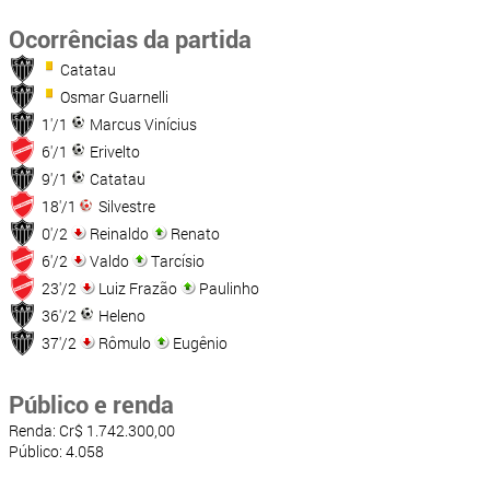
Ocorrências da partida
Catatau
Osmar Guarnelli
1'/1
Marcus Vinícius
6'/1
Erivelto
9'/1
Catatau
18'/1
Silvestre
0'/2
Reinaldo
Renato
6'/2
Valdo
Tarcísio
23'/2
Luiz Frazão
Paulinho
36'/2
Heleno
37'/2
Rômulo
Eugênio
Público e renda
Renda: Cr$ 1.742.300,00
Público: 4.058