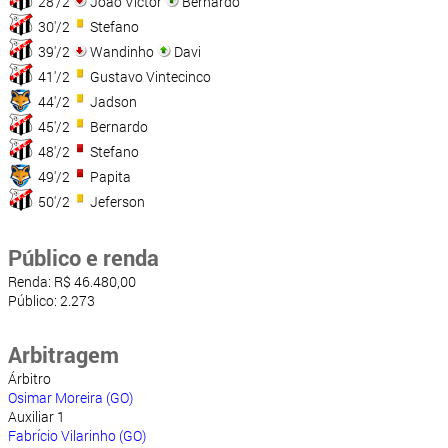
28'/2
João Victor
Bernardo
30'/2
Stefano
39'/2
Wandinho
Davi
41'/2
Gustavo Vintecinco
44'/2
Jadson
45'/2
Bernardo
48'/2
Stefano
49'/2
Papita
50'/2
Jeferson
Público e renda
Renda: R$ 46.480,00
Público: 2.273
Arbitragem
Árbitro
Osimar Moreira (GO)
Auxiliar 1
Fabrício Vilarinho (GO)