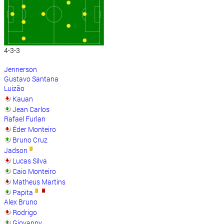
4-3-3
Jennerson
Gustavo Santana
Luizão
Kauan
Jean Carlos
Rafael Furlan
Éder Monteiro
Bruno Cruz
Jadson
Lucas Silva
Caio Monteiro
Matheus Martins
Papita
Alex Bruno
Rodrigo
Giovanny