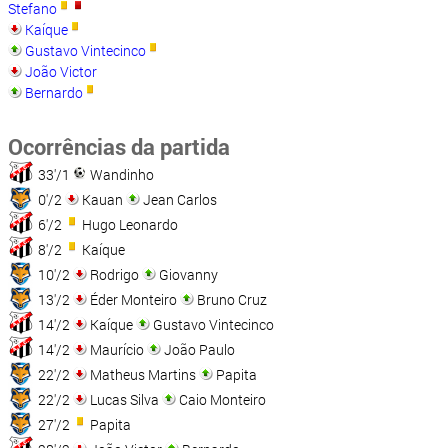
Stefano
Kaíque
Gustavo Vintecinco
João Victor
Bernardo
Ocorrências da partida
33'/1
Wandinho
0'/2
Kauan
Jean Carlos
6'/2
Hugo Leonardo
8'/2
Kaíque
10'/2
Rodrigo
Giovanny
13'/2
Éder Monteiro
Bruno Cruz
14'/2
Kaíque
Gustavo Vintecinco
14'/2
Maurício
João Paulo
22'/2
Matheus Martins
Papita
22'/2
Lucas Silva
Caio Monteiro
27'/2
Papita