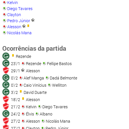
Kelvin
Diego Tavares
Clayton
Pedro Júnior
Alesson
Nicolás Mana
Ocorrências da partida
Rezende
23'/1
Rezende
Fellipe Bastos
29'/1
Alesson
0'/2
Alef Manga
Dadá Belmonte
0'/2
Caio Vinícius
Welliton
3'/2
David Duarte
18'/2
Alesson
21'/2
Kelvin
Diego Tavares
24'/2
Élvis
Albano
27'/2
Alesson
Nicolás Mana
27'/2
Clayton
Pedro Júnior