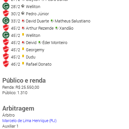
28'/2
Welliton
30'/2
Pedro Júnior
33'/2
David Duarte
Matheus Salustiano
45'/2
Arthur Rezende
Xandão
45'/2
Welliton
45'/2
Deivid
Éder Monteiro
45'/2
Georgemy
45'/2
Dudu
46'/2
Rafael Donato
Público e renda
Renda: R$ 25.550,00
Público: 1.310
Arbitragem
Árbitro
Marcelo de Lima Henrique (RJ)
Auxiliar 1