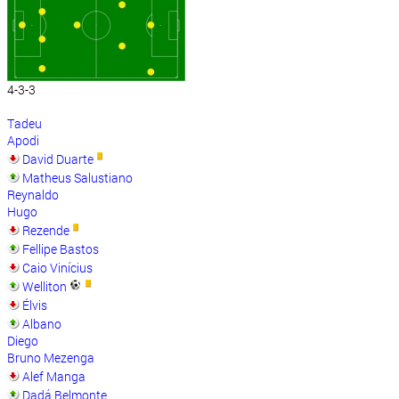
4-3-3
Tadeu
Apodi
David Duarte
Matheus Salustiano
Reynaldo
Hugo
Rezende
Fellipe Bastos
Caio Vinícius
Welliton
Élvis
Albano
Diego
Bruno Mezenga
Alef Manga
Dadá Belmonte