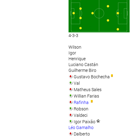
4-3-3
Wilson
Igor
Henrique
Luciano Castán
Guilherme Biro
Gustavo Bochecha
Val
Matheus Sales
Willian Farias
Rafinha
Robson
Valdeci
Igor Paixão
Léo Gamalho
Dalberto