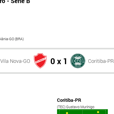
o - Série B
oiânia-GO (BRA)
0 x 1
Vila Nova-GO
Coritiba-PR
Coritiba-PR
(TEC) Gustavo Murínigo