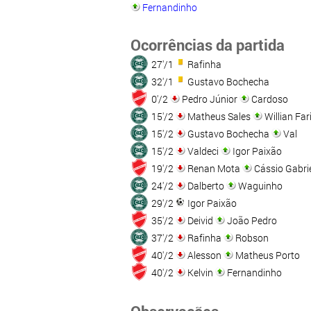
Fernandinho
Ocorrências da partida
27'/1
Rafinha
32'/1
Gustavo Bochecha
0'/2
Pedro Júnior
Cardoso
15'/2
Matheus Sales
Willian Far
15'/2
Gustavo Bochecha
Val
15'/2
Valdeci
Igor Paixão
19'/2
Renan Mota
Cássio Gabrie
24'/2
Dalberto
Waguinho
29'/2
Igor Paixão
35'/2
Deivid
João Pedro
37'/2
Rafinha
Robson
40'/2
Alesson
Matheus Porto
40'/2
Kelvin
Fernandinho