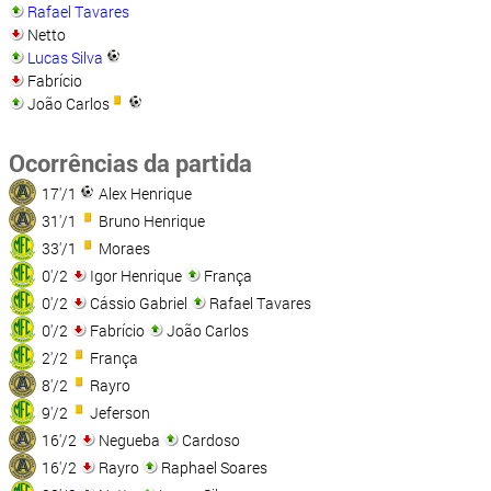
Rafael Tavares
Netto
Lucas Silva
Fabrício
João Carlos
Ocorrências da partida
17'/1
Alex Henrique
31'/1
Bruno Henrique
33'/1
Moraes
0'/2
Igor Henrique
França
0'/2
Cássio Gabriel
Rafael Tavares
0'/2
Fabrício
João Carlos
2'/2
França
8'/2
Rayro
9'/2
Jeferson
16'/2
Negueba
Cardoso
16'/2
Rayro
Raphael Soares