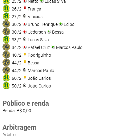
23'/2
Netto
Lucas Silva
26'/2
França
27'/2
Vinicius
30'/2
Bruno Henrique
Édipo
30'/2
Uederson
Bessa
33'/2
Lucas Silva
34'/2
Rafael Cruz
Marcos Paulo
40'/2
Rodriguinho
44'/2
Bessa
44'/2
Marcos Paulo
50'/2
João Carlos
50'/2
João Carlos
Público e renda
Renda: R$ 0,00
Arbitragem
Árbitro