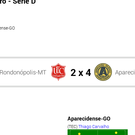
o - Série D
dense-GO
2 x 4
 Rondonópolis-MT
Aparec
Aparecidense-GO
(TEC)
Thiago Carvalho