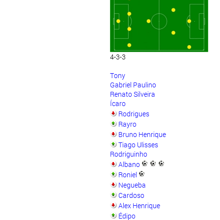
4-3-3
Tony
Gabriel Paulino
Renato Silveira
Ícaro
Rodrigues
Rayro
Bruno Henrique
Tiago Ulisses
Rodriguinho
Albano
Roniel
Negueba
Cardoso
Alex Henrique
Édipo