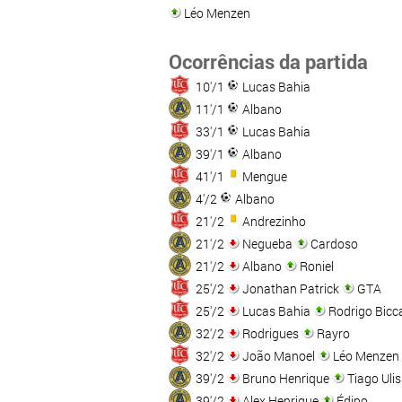
Léo Menzen
Ocorrências da partida
10'/1
Lucas Bahia
11'/1
Albano
33'/1
Lucas Bahia
39'/1
Albano
41'/1
Mengue
4'/2
Albano
21'/2
Andrezinho
21'/2
Negueba
Cardoso
21'/2
Albano
Roniel
25'/2
Jonathan Patrick
GTA
25'/2
Lucas Bahia
Rodrigo Bicc
32'/2
Rodrigues
Rayro
32'/2
João Manoel
Léo Menzen
39'/2
Bruno Henrique
Tiago Uli
39'/2
Alex Henrique
Édipo