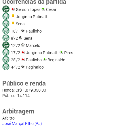
Ocorrências da partida
Gerson Lopes
César
Jorginho Putinatti
Sena
18'/1
Paulinho
9'/2
Sena
12'/2
Marcelo
17'/2
Jorginho Putinatti
Pires
28'/2
Paulinho
Reginaldo
44'/2
Reginaldo
Público e renda
Renda: Cr$ 1.879.050,00
Público: 14.114
Arbitragem
Árbitro
José Marçal Filho (RJ)