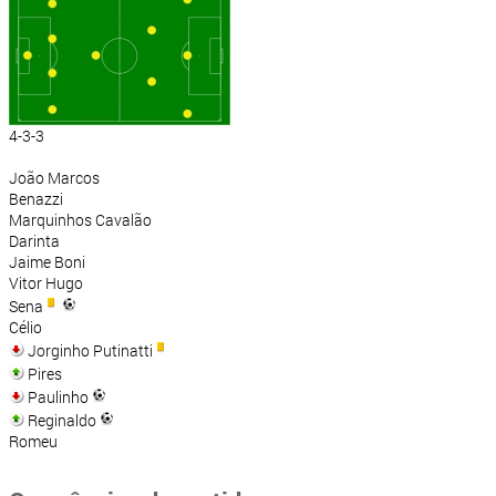
4-3-3
João Marcos
Benazzi
Marquinhos Cavalão
Darinta
Jaime Boni
Vitor Hugo
Sena
Célio
Jorginho Putinatti
Pires
Paulinho
Reginaldo
Romeu